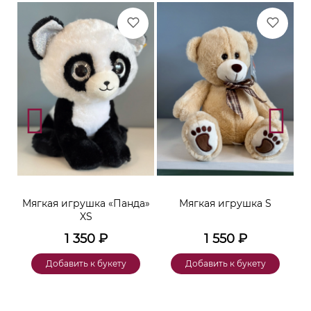
ара
Мягкая игрушка «Панда»
Мягкая игрушка S
XS
1 350
₽
1 550
₽
Добавить к букету
Добавить к букету