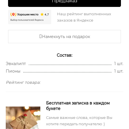
Предзаказ
Наш рейтинг выполненных
заказов в Яндексе
Намекнуть на подарок
Состав:
Эвкалипт
1 шт.
Пионы
1 шт.
Рейтинг товара:
Бесплатная записка в каждом
букете
Самые важные слова, которые Вы
хотите передать получателю :)