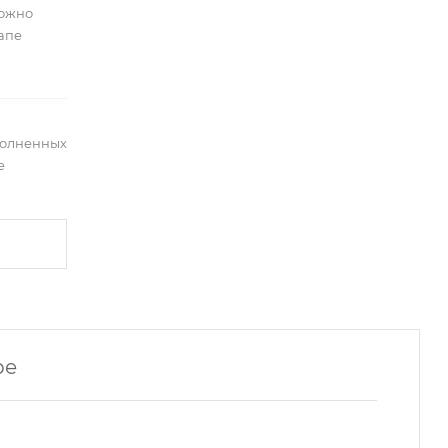
можно
тапе
полненных
е
ре