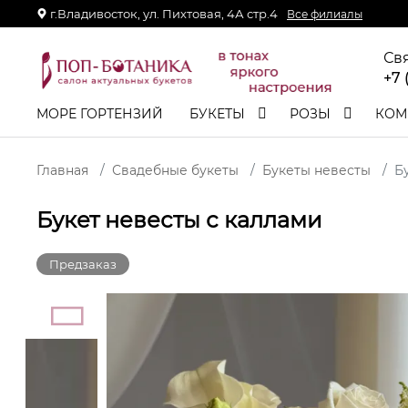
г.Владивосток, ул. Пихтовая, 4А стр.4
Все филиалы
Св
+7 
МОРЕ ГОРТЕНЗИЙ
БУКЕТЫ
РОЗЫ
КОМ
Главная
Свадебные букеты
Букеты невесты
Б
Букет невесты с каллами
Предзаказ