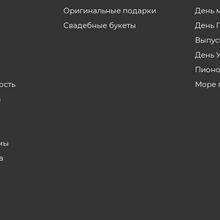
Оригинальные подарки
День 
Свадебные букеты
День 
Выпус
День 
Пионо
ость
Море 
а
з
мы
а