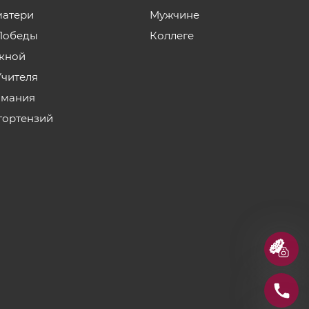
матери
Мужчине
Победы
Коллеге
кной
Учителя
мания
гортензий