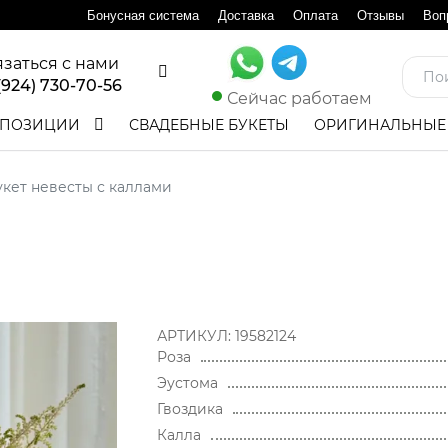
Бонусная система
Доставка
Оплата
Отзывы
Воп
язаться с нами
(924) 730-70-56
Сейчас работаем
ПОЗИЦИИ
СВАДЕБНЫЕ БУКЕТЫ
ОРИГИНАЛЬНЫЕ
укет невесты с каллами
АРТИКУЛ:
19582124
Роза
Эустома
Гвоздика
Калла