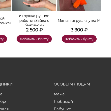
Игрушка ручной
ной
работы «Зайка с
Мягкая игрушка утка М
зайка»
бантиком»
2 500
₽
3 300
₽
ету
Добавить к букету
Добавить к букету
ДНИКИ
ОСОБЫМ ЛЮДЯМ
та
Маме
ября
Любимой
враля
Бабушке