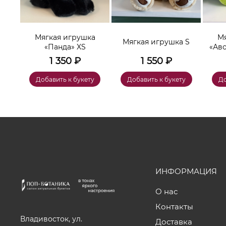
а
Мягкая игрушка
Мя
Мягкая игрушка S
«Панда» XS
«Ав
1 350
₽
1 550
₽
у
Добавить к букету
Добавить к букету
До
ИНФОРМАЦИЯ
О нас
Контакты
Владивосток, ул.
Доставка