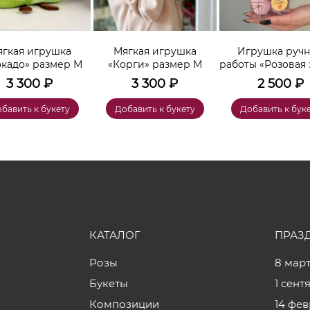
гкая игрушка
Мягкая игрушка
Игрушка руч
окадо» размер М
«Корги» размер М
работы «Розовая 
3 300
₽
3 300
₽
2 500
₽
бавить к букету
Добавить к букету
Добавить к бук
КАТАЛОГ
ПРАЗ
Розы
8 мар
Букеты
1 сент
Композиции
14 фе