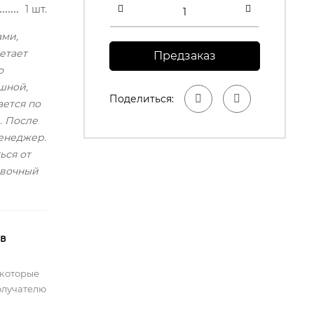
1 шт.
ами,
етает
Предзаказ
ю
шной,
Поделиться:
ается по
. После
енеджер.
ься от
овочный
 в
 которые
олучателю