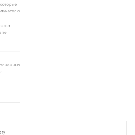
 которые
олучателю
можно
тапе
полненных
е
ре