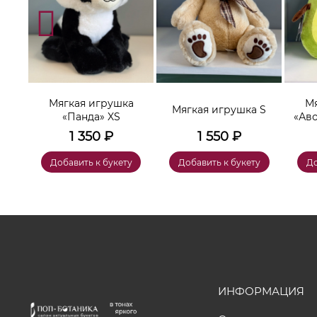
а
Мягкая игрушка
Мя
Мягкая игрушка S
«Панда» XS
«Ав
1 350
₽
1 550
₽
у
Добавить к букету
Добавить к букету
До
ИНФОРМАЦИЯ