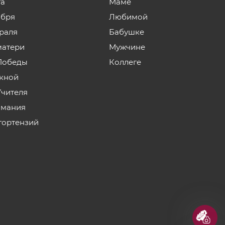
та
Маме
ября
Любимой
враля
Бабушке
матери
Мужчине
Победы
Коллеге
кной
Учителя
мания
гортензий