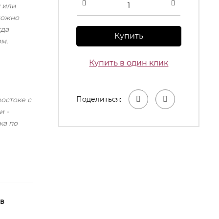
 или
можно
гда
Купить
м.
Купить в один клик
Поделиться:
востоке с
и -
ка по
 в