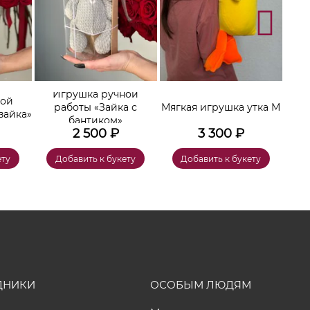
Игрушка ручной
ной
работы «Зайка с
Мягкая игрушка утка М
зайка»
бантиком»
2 500
₽
3 300
₽
ету
Добавить к букету
Добавить к букету
ДНИКИ
ОСОБЫМ ЛЮДЯМ