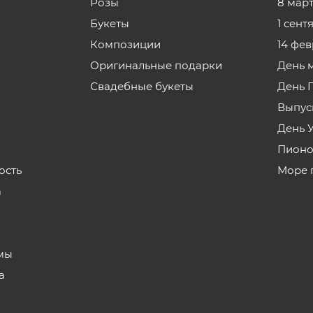
Розы
8 мар
Букеты
1 сент
Композиции
14 фе
Оригинальные подарки
День 
Свадебные букеты
День 
Выпус
День 
Пионо
ость
Море 
а
з
мы
а