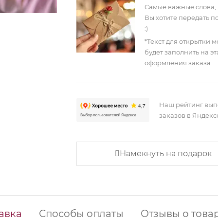
Самые важные слова,
Вы хотите передать п
:)
*Текст для открытки 
будет заполнить на э
оформления заказа
Наш рейтинг вы
заказов в Яндекс
Намекнуть на подарок
авка
Способы оплаты
Отзывы о това