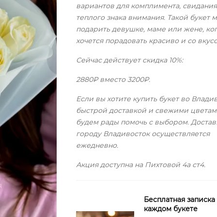
вариантов для комплимента, свидания
теплого знака внимания. Такой букет 
подарить девушке, маме или жене, ко
хочется порадовать красиво и со вкусо
Сейчас действует скидка 10%:
2880₽ вместо 3200₽.
Если вы хотите купить букет во Влади
быстрой доставкой и свежими цветам
будем рады помочь с выбором. Достав
городу Владивосток осуществляется
ежедневно.
Акция доступна на Пихтовой 4а ст4.
Бесплатная записка
каждом букете