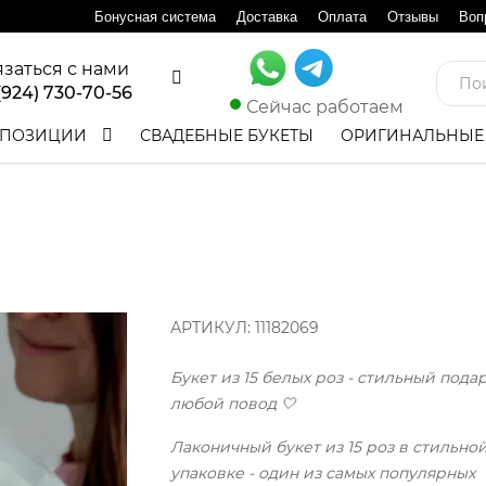
Бонусная система
Доставка
Оплата
Отзывы
Воп
язаться с нами
(924) 730-70-56
Сейчас работаем
ПОЗИЦИИ
СВАДЕБНЫЕ БУКЕТЫ
ОРИГИНАЛЬНЫЕ
АРТИКУЛ:
11182069
Букет из 15 белых роз - стильный пода
любой повод 🤍
Лаконичный букет из 15 роз в стильно
упаковке - один из самых популярных