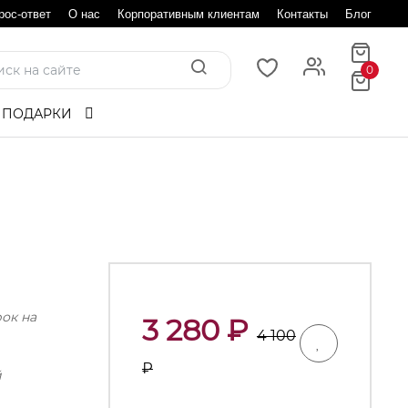
рос-ответ
О нас
Корпоративным клиентам
Контакты
Блог
0
 ПОДАРКИ
рок на
3 280
₽
4 100
₽
й