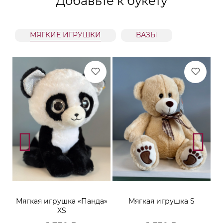
Добавьте к букету
МЯГКИЕ ИГРУШКИ
ВАЗЫ
ара
Мягкая игрушка «Панда»
Мягкая игрушка S
XS