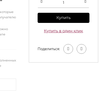
 которые
олучателю
Купить
можно
Купить в один клик
тапе
Поделиться:
полненных
е