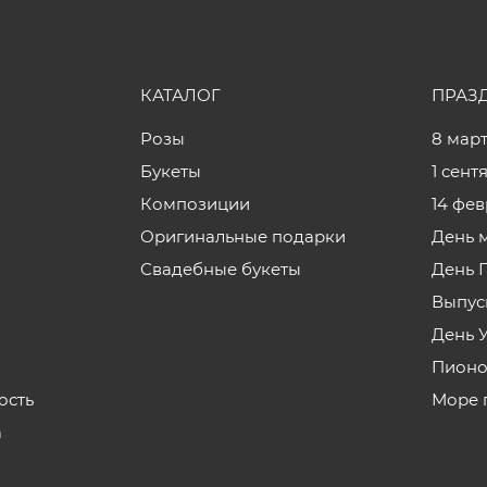
КАТАЛОГ
ПРАЗ
Розы
8 мар
Букеты
1 сент
Композиции
14 фе
Оригинальные подарки
День 
Свадебные букеты
День 
Выпус
День 
Пионо
ость
Море 
а
з