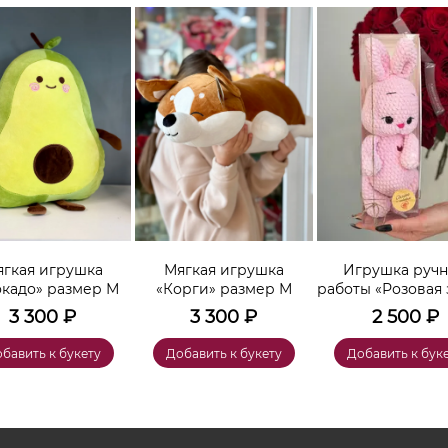
гкая игрушка
Мягкая игрушка
Игрушка руч
окадо» размер М
«Корги» размер М
работы «Розовая 
3 300
₽
3 300
₽
2 500
₽
бавить к букету
Добавить к букету
Добавить к бук