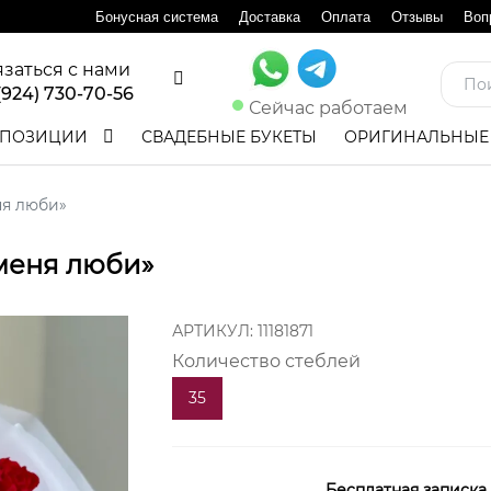
Бонусная система
Доставка
Оплата
Отзывы
Воп
язаться с нами
(924) 730-70-56
Сейчас работаем
ПОЗИЦИИ
СВАДЕБНЫЕ БУКЕТЫ
ОРИГИНАЛЬНЫЕ
ня люби»
 меня люби»
АРТИКУЛ:
11181871
Количество стеблей
35
Бесплатная записка