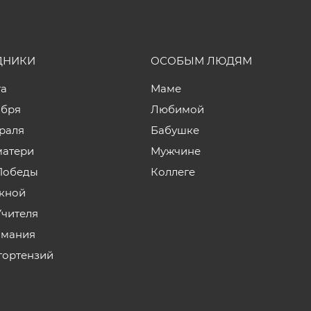
ДНИКИ
ОСОБЫМ ЛЮДЯМ
та
Маме
ября
Любимой
враля
Бабушке
матери
Мужчине
Победы
Коллеге
кной
Учителя
мания
гортензий