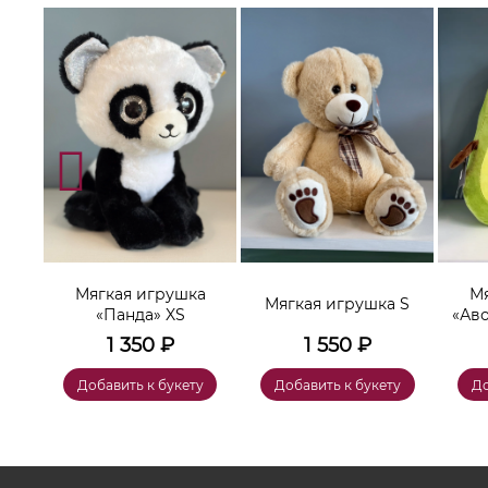
а
Мягкая игрушка
Мя
Мягкая игрушка S
«Панда» XS
«Ав
1 350
₽
1 550
₽
у
Добавить к букету
Добавить к букету
До