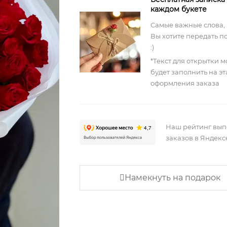
каждом букете
Самые важные слова,
Вы хотите передать п
:)
*Текст для открытки 
будет заполнить на э
оформления заказа
Наш рейтинг вы
заказов в Яндекс
Намекнуть на подарок