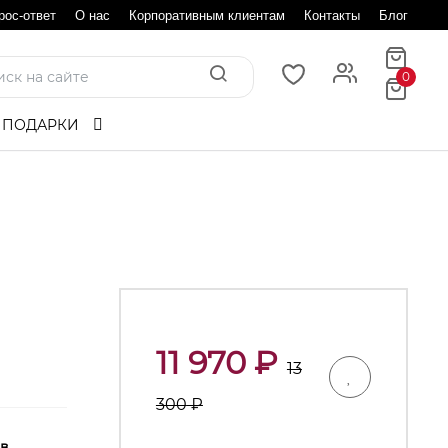
рос-ответ
О нас
Корпоративным клиентам
Контакты
Блог
0
 ПОДАРКИ
11 970
₽
13
300
₽
 в