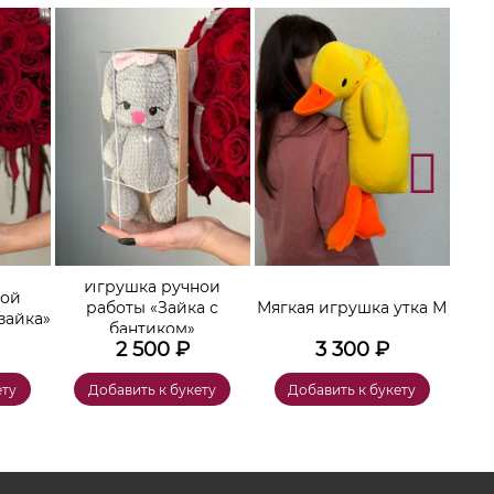
Игрушка ручной
ной
работы «Зайка с
Мягкая игрушка утка М
зайка»
бантиком»
2 500
₽
3 300
₽
ету
Добавить к букету
Добавить к букету