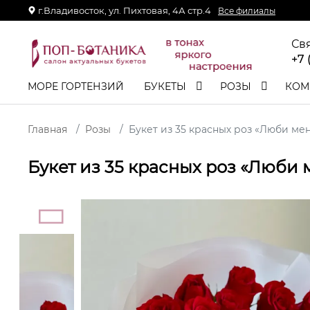
г.Владивосток, ул. Пихтовая, 4А стр.4
Все филиалы
Св
+7 
МОРЕ ГОРТЕНЗИЙ
БУКЕТЫ
РОЗЫ
КОМ
Главная
Розы
Букет из 35 красных роз «Люби ме
Букет из 35 красных роз «Люби