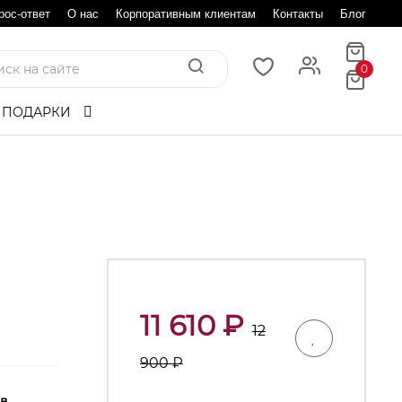
рос-ответ
О нас
Корпоративным клиентам
Контакты
Блог
0
 ПОДАРКИ
11 610
₽
12
900
₽
 в