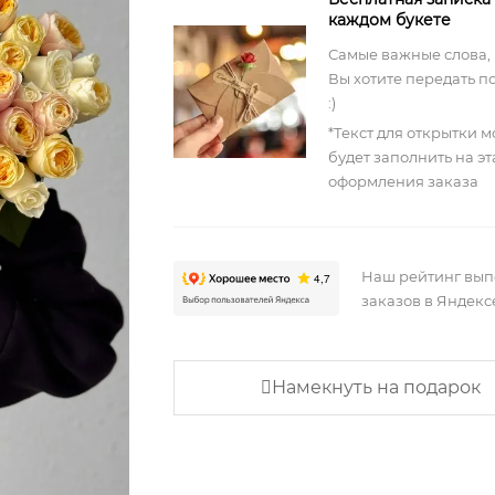
каждом букете
Самые важные слова,
Вы хотите передать п
:)
*Текст для открытки 
будет заполнить на э
оформления заказа
Наш рейтинг вы
заказов в Яндекс
Намекнуть на подарок