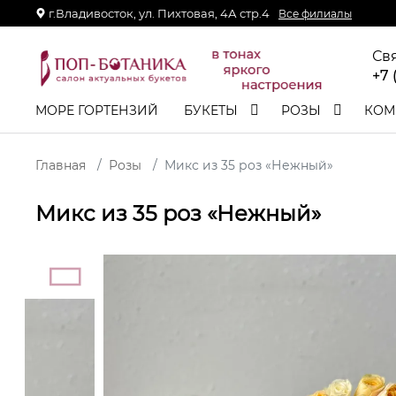
г.Владивосток, ул. Пихтовая, 4А стр.4
Все филиалы
Св
+7 
МОРЕ ГОРТЕНЗИЙ
БУКЕТЫ
РОЗЫ
КОМ
Главная
Розы
Микс из 35 роз «Нежный»
Микс из 35 роз «Нежный»