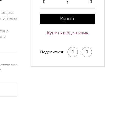
 которые
олучателю
Купить
можно
Купить в один клик
тапе
Поделиться:
полненных
е