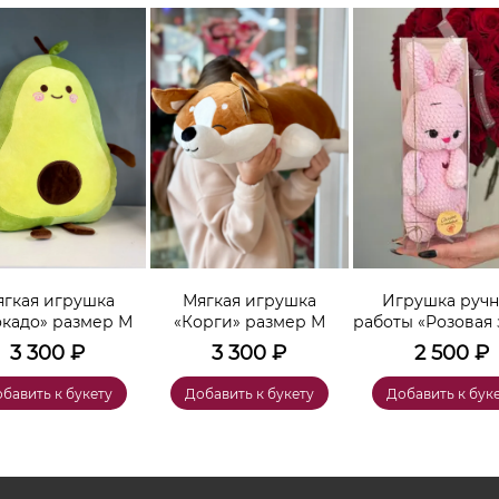
гкая игрушка
Мягкая игрушка
Игрушка руч
окадо» размер М
«Корги» размер М
работы «Розовая 
3 300
₽
3 300
₽
2 500
₽
бавить к букету
Добавить к букету
Добавить к бук