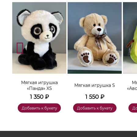
а
Мягкая игрушка
Мя
Мягкая игрушка S
«Панда» XS
«Ав
1 350
₽
1 550
₽
у
Добавить к букету
Добавить к букету
До