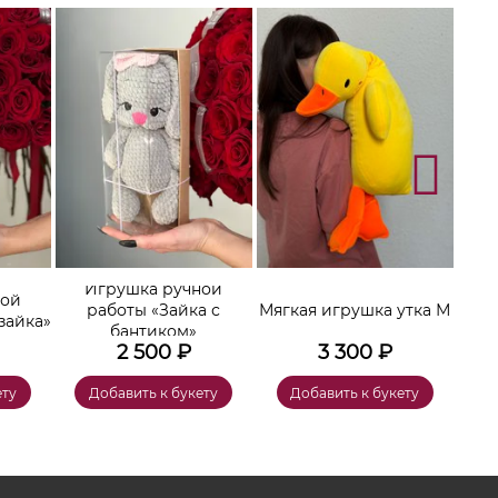
Игрушка ручной
ной
работы «Зайка с
Мягкая игрушка утка М
зайка»
бантиком»
2 500
₽
3 300
₽
ету
Добавить к букету
Добавить к букету