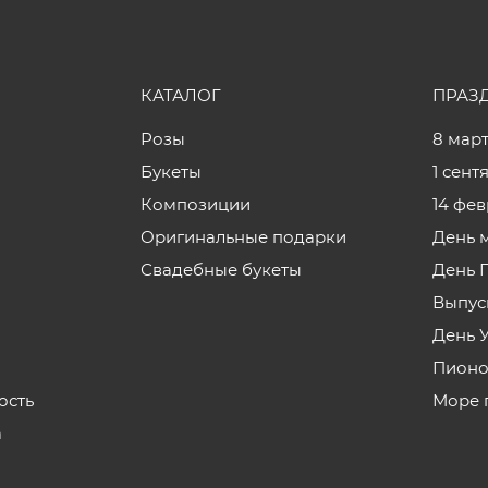
КАТАЛОГ
ПРАЗ
Розы
8 мар
Букеты
1 сент
Композиции
14 фе
Оригинальные подарки
День 
Свадебные букеты
День 
Выпус
День 
Пионо
ость
Море 
а
з