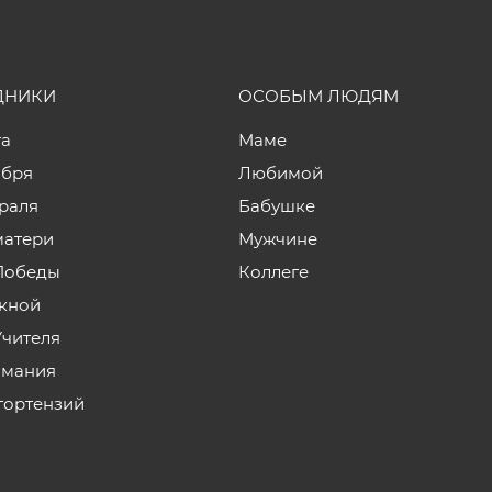
ДНИКИ
ОСОБЫМ ЛЮДЯМ
та
Маме
ября
Любимой
враля
Бабушке
матери
Мужчине
Победы
Коллеге
кной
Учителя
мания
гортензий