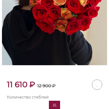
11 610
₽
12 900
₽
Количество стеблей
35