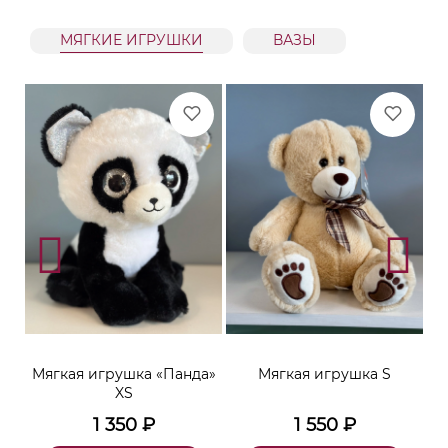
МЯГКИЕ ИГРУШКИ
ВАЗЫ
ара
Мягкая игрушка «Панда»
Мягкая игрушка S
XS
1 350
₽
1 550
₽