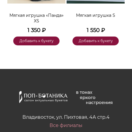
ара
Мягкая игрушка «Панда»
Мягкая игрушка S
XS
1 350
₽
1 550
₽
Добавить к букету
Добавить к букету
Владивосток, ул. Пихтовая, 4А стр.4
Все филиалы