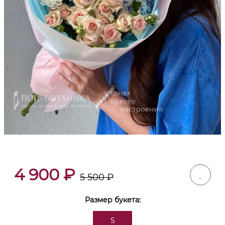
4 900
₽
5 500
₽
Размер букета:
S