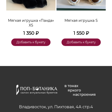
ара
Мягкая игрушка «Панда»
Мягкая игрушка S
XS
1 350
₽
1 550
₽
Добавить к букету
Добавить к букету
Владивосток, ул. Пихтовая, 4А стр.4