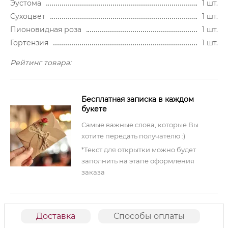
Эустома
1 шт.
Сухоцвет
1 шт.
Пионовидная роза
1 шт.
Гортензия
1 шт.
Рейтинг товара:
Бесплатная записка в каждом
букете
Самые важные слова, которые Вы
хотите передать получателю :)
*Текст для открытки можно будет
заполнить на этапе оформления
заказа
Доставка
Способы оплаты
О