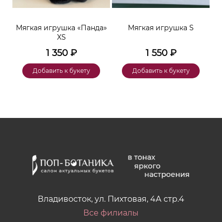
ара
Мягкая игрушка «Панда»
Мягкая игрушка S
XS
1 350
₽
1 550
₽
Добавить к букету
Добавить к букету
Владивосток, ул. Пихтовая, 4А стр.4
Все филиалы