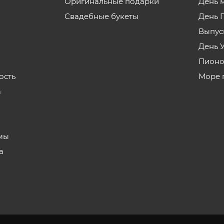
Оригинальные подарки
День 
Свадебные букеты
День 
Выпус
День 
Пионо
ость
Море 
а
з
мы
а