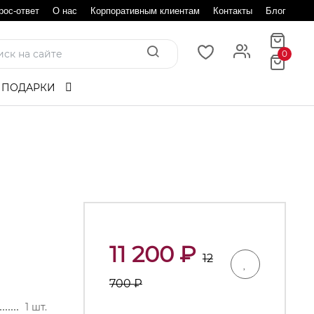
рос-ответ
О нас
Корпоративным клиентам
Контакты
Блог
0
 ПОДАРКИ
11 200
₽
12
700
₽
1 шт.