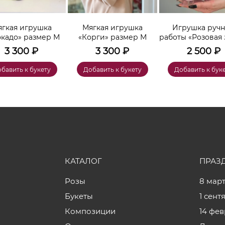
гкая игрушка
Мягкая игрушка
Игрушка руч
окадо» размер М
«Корги» размер М
работы «Розовая 
3 300
₽
3 300
₽
2 500
₽
бавить к букету
Добавить к букету
Добавить к бук
КАТАЛОГ
ПРАЗ
Розы
8 мар
Букеты
1 сент
Композиции
14 фе