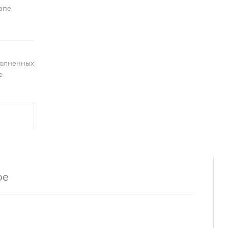
тапе
полненных
е
ре