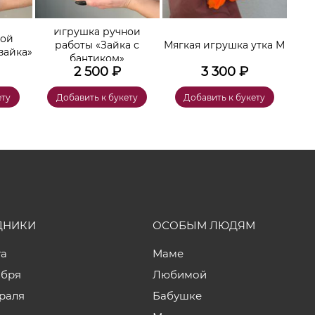
Игрушка ручной
ной
работы «Зайка с
Мягкая игрушка утка М
зайка»
бантиком»
2 500
₽
3 300
₽
ету
Добавить к букету
Добавить к букету
ДНИКИ
ОСОБЫМ ЛЮДЯМ
та
Маме
ября
Любимой
враля
Бабушке