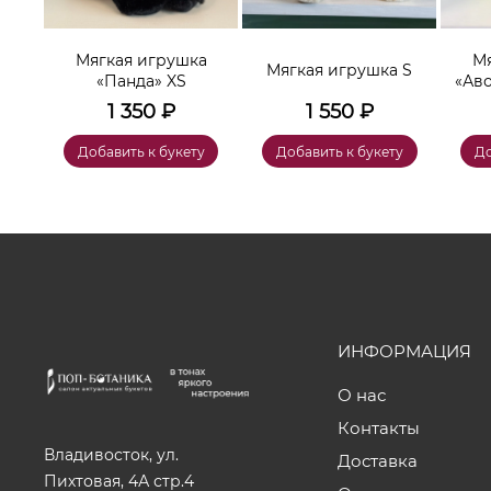
а
Мягкая игрушка
Мя
Мягкая игрушка S
«Панда» XS
«Ав
1 350
₽
1 550
₽
у
Добавить к букету
Добавить к букету
До
ИНФОРМАЦИЯ
О нас
Контакты
Владивосток, ул.
Доставка
Пихтовая, 4А стр.4