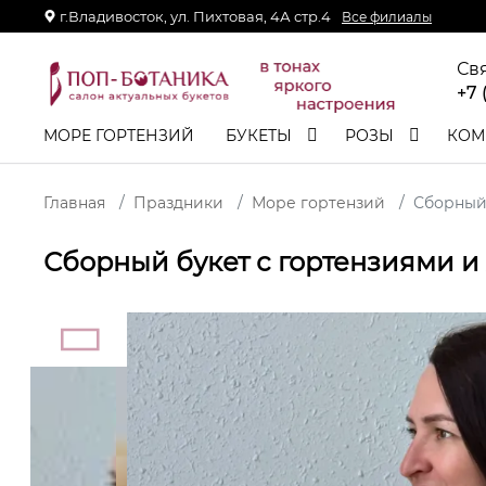
г.Владивосток, ул. Пихтовая, 4А стр.4
Все филиалы
Св
+7 
МОРЕ ГОРТЕНЗИЙ
БУКЕТЫ
РОЗЫ
КОМ
Главная
Праздники
Море гортензий
Сборный 
Сборный букет с гортензиями и