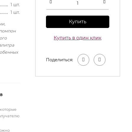
1 шт.
1 шт.
Купить
ми,
 помпон
Купить в один клик
ого
алитра
собенных
Поделиться:
 в
 которые
олучателю
можно