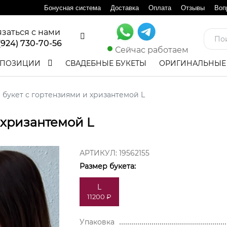
Бонусная система
Доставка
Оплата
Отзывы
Воп
язаться с нами
(924) 730-70-56
Сейчас работаем
ПОЗИЦИИ
СВАДЕБНЫЕ БУКЕТЫ
ОРИГИНАЛЬНЫЕ
букет с гортензиями и хризантемой L
 хризантемой L
АРТИКУЛ:
19562155
Размер букета:
L
11200 ₽
Упаковка