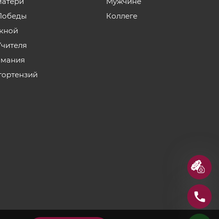
матери
Мужчине
Победы
Коллеге
кной
Учителя
мания
гортензий