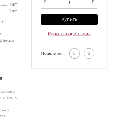
1 шт.
1 шт.
Купить
й -
Купить в один клик
я
сальным
Поделиться:
 в
 которые
олучателю
можно
тапе