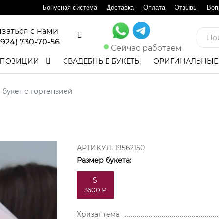
Бонусная система
Доставка
Оплата
Отзывы
Воп
язаться с нами
(924) 730-70-56
Сейчас работаем
ПОЗИЦИИ
СВАДЕБНЫЕ БУКЕТЫ
ОРИГИНАЛЬНЫЕ
букет с гортензией
АРТИКУЛ:
19562150
Размер букета:
S
3600 ₽
Хризантема