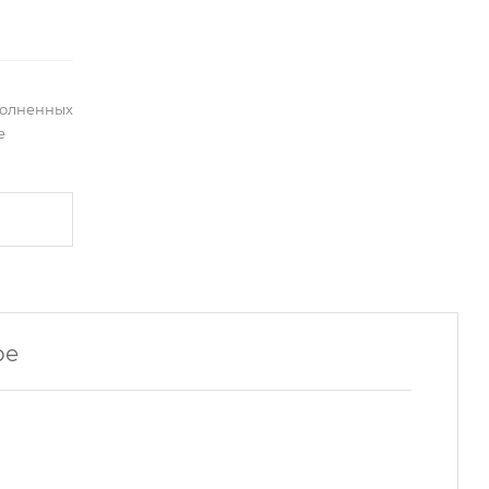
полненных
е
ре