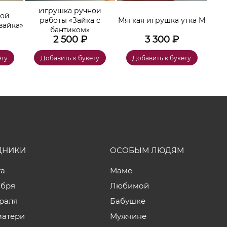
Игрушка ручной
ной
работы «Зайка с
Мягкая игрушка утка М
зайка»
бантиком»
2 500
₽
3 300
₽
ету
Добавить к букету
Добавить к букету
ДНИКИ
ОСОБЫМ ЛЮДЯМ
та
Маме
ября
Любимой
враля
Бабушке
матери
Мужчине