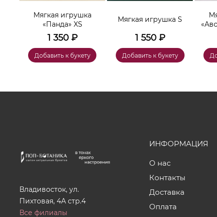
а
Мягкая игрушка
Мя
Мягкая игрушка S
«Панда» XS
«Ав
1 350
₽
1 550
₽
у
Добавить к букету
Добавить к букету
До
ИНФОРМАЦИЯ
О нас
Контакты
Владивосток, ул.
Доставка
Пихтовая, 4А стр.4
Оплата
Все филиалы