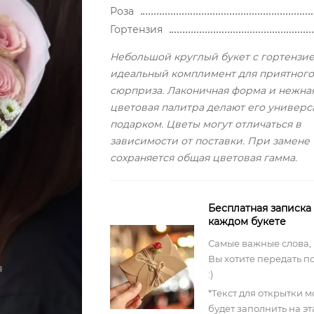
Роза
Гортензия
Небольшой круглый букет с гортензие
идеальный комплимент для приятного
сюрприза. Лаконичная форма и нежна
цветовая палитра делают его универ
подарком. Цветы могут отличаться в
зависимости от поставки. При замене
сохраняется общая цветовая гамма.
Бесплатная записка
каждом букете
Самые важные слова,
Вы хотите передать п
:)
*Текст для открытки 
будет заполнить на э