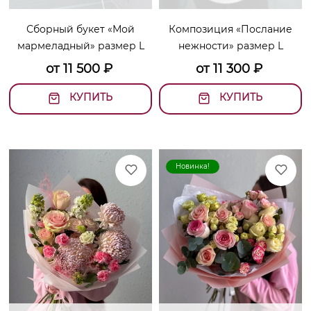
Сборный букет «Мой
Композиция «Послание
мармеладный» размер L
нежности» размер L
от
11 500
₽
от
11 300
₽
КУПИТЬ
КУПИТЬ
Новинка!