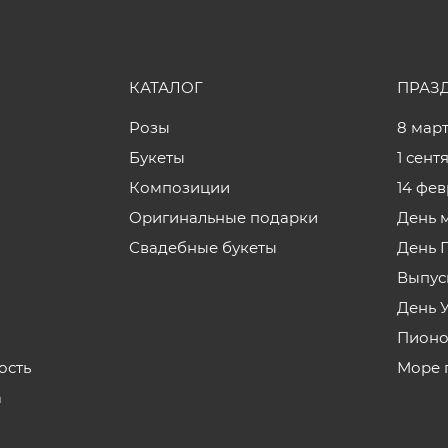
КАТАЛОГ
ПРАЗ
Розы
8 мар
Букеты
1 сент
Композиции
14 фе
Оригинальные подарки
День 
Свадебные букеты
День 
Выпус
День 
Пионо
ость
Море 
а
з