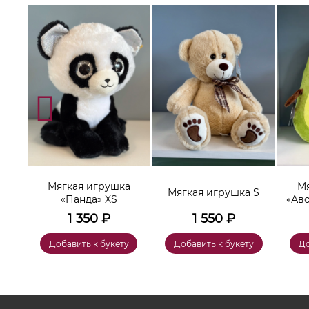
а
Мягкая игрушка
Мя
Мягкая игрушка S
«Панда» XS
«Ав
1 350
₽
1 550
₽
у
Добавить к букету
Добавить к букету
До