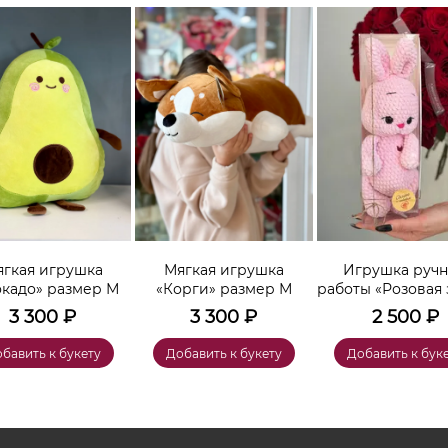
гкая игрушка
Мягкая игрушка
Игрушка руч
окадо» размер М
«Корги» размер М
работы «Розовая 
3 300
₽
3 300
₽
2 500
₽
бавить к букету
Добавить к букету
Добавить к бук