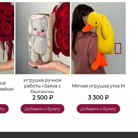
Игрушка ручной
ной
работы «Зайка с
Мягкая игрушка утка М
зайка»
бантиком»
2 500
₽
3 300
₽
ету
Добавить к букету
Добавить к букету