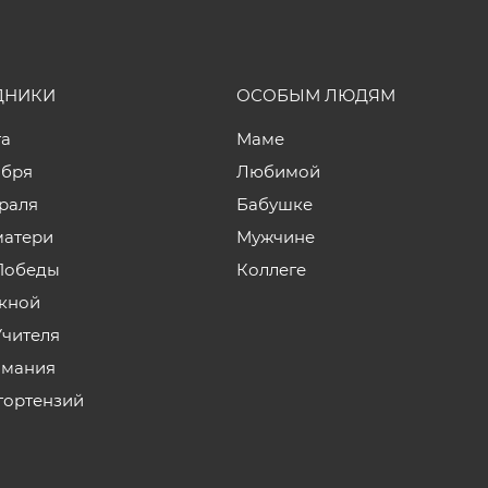
ДНИКИ
ОСОБЫМ ЛЮДЯМ
та
Маме
ября
Любимой
враля
Бабушке
матери
Мужчине
Победы
Коллеге
кной
Учителя
мания
гортензий