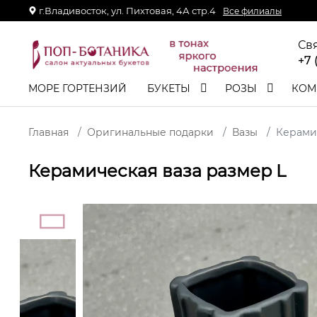
г.Владивосток, ул. Пихтовая, 4А стр.4
Все филиалы
Св
+7 
МОРЕ ГОРТЕНЗИЙ
БУКЕТЫ
РОЗЫ
КОМ
Главная
Оригинальные подарки
Вазы
Керамич
Керамическая ваза размер L