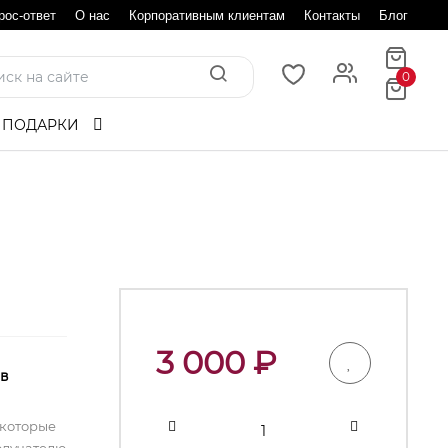
рос-ответ
О нас
Корпоративным клиентам
Контакты
Блог
0
 ПОДАРКИ
3 000
₽
 в
 которые