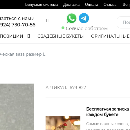
Бонусная система
Доставка
Оплата
Отзывы
Воп
язаться с нами
(924) 730-70-56
Сейчас работаем
ПОЗИЦИИ
СВАДЕБНЫЕ БУКЕТЫ
ОРИГИНАЛЬНЫЕ
еская ваза размер L
АРТИКУЛ:
16791822
Бесплатная записка
каждом букете
Самые важные слова,