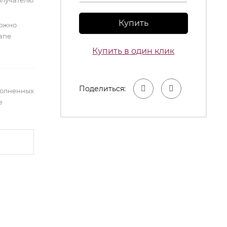
олучателю
Купить
можно
тапе
Купить в один клик
Поделиться:
полненных
е