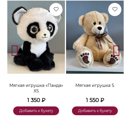
ара
Мягкая игрушка «Панда»
Мягкая игрушка S
XS
1 350
₽
1 550
₽
Добавить к букету
Добавить к букету