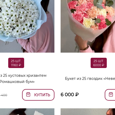
25 ШТ.
25 ШТ.
11160 ₽
6000 ₽
из 25 кустовых хризантем
Букет из 25 гвоздик «Нев
Ромашковый бум»
6 000
₽
КУПИТЬ
2 400