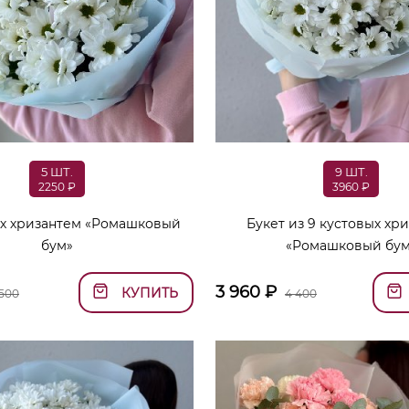
5 ШТ.
9 ШТ.
2250 ₽
3960 ₽
ых хризантем «Ромашковый
Букет из 9 кустовых хр
бум»
«Ромашковый бум
3 960
₽
КУПИТЬ
 500
4 400