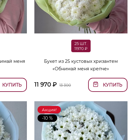
25 ШТ.
11970 ₽
нимай меня
Букет из 25 кустовых хризантем
«Обнимай меня крепче»
11 970
₽
КУПИТЬ
КУПИТЬ
13 300
Акция!
-10 %