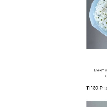
Букет 
«
11 160
₽
1