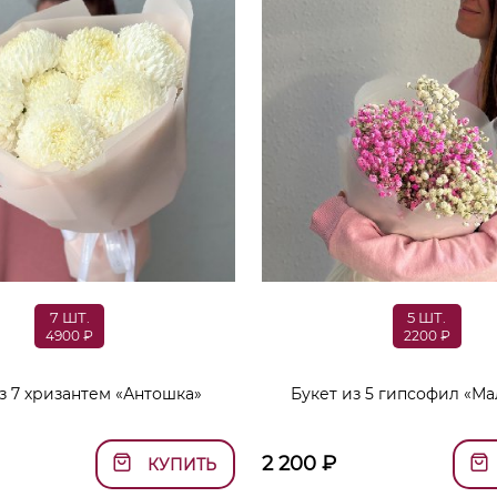
7 ШТ.
5 ШТ.
4900 ₽
2200 ₽
з 7 хризантем «Антошка»
Букет из 5 гипсофил «Ма
2 200
₽
КУПИТЬ