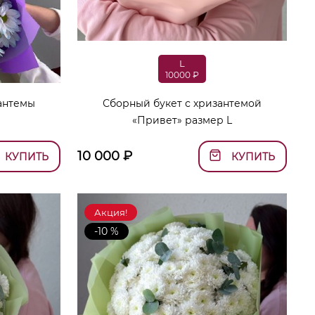
L
10000 ₽
антемы
Сборный букет с хризантемой
»
«Привет» размер L
10 000
₽
КУПИТЬ
КУПИТЬ
Акция!
-10 %