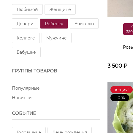
Сухоцветы
Роза кустовая
Любимой
Женщине
Маттиола
Пионовидная роза
Дочери
Ребенку
Учителю
350
Роза пионовидная
Гиперикум
Коллеге
Мужчине
Роз
Сухоцвет
Астильба
Бабушке
Подсолнух
Георгин
3 500
₽
ГРУППЫ ТОВАРОВ
Антуриум
Дельфиниум
Популярные
Акция!
Новинки
-10 %
СОБЫТИЕ
Годовщина
День рождения