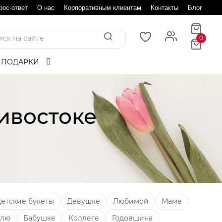
рос-ответ
О нас
Корпоративным клиентам
Контакты
Блог
0
 ПОДАРКИ
ивостоке
етские букеты
Девушке
Любимой
Маме
елю
Бабушке
Коллеге
Годовщина