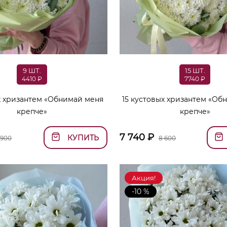
9 ШТ.
15 ШТ.
4410 ₽
7740 ₽
х хризантем «Обнимай меня
15 кустовых хризантем «Об
крепче»
крепче»
7 740
₽
КУПИТЬ
 900
8 600
Акция!
-10 %