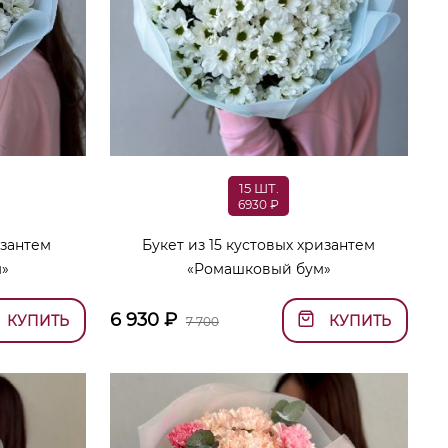
15 ШТ.
6930 ₽
изантем
Букет из 15 кустовых хризантем
»
«Ромашковый бум»
6 930
₽
КУПИТЬ
КУПИТЬ
7 700