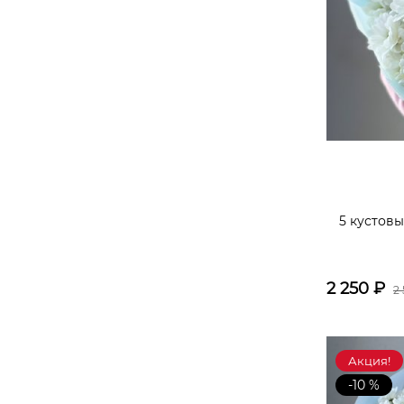
5 кустов
2 250
₽
2
Акция!
-10 %