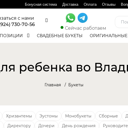
Бонусная система
Доставка
Оплата
Отзывы
Воп
язаться с нами
(924) 730-70-56
Сейчас работаем
ПОЗИЦИИ
СВАДЕБНЫЕ БУКЕТЫ
ОРИГИНАЛЬНЫЕ
для ребенка во Влад
Главная
Букеты
Хризантемы
Эустомы
Монобукеты
Сборные
Д
Директору
Дочери
День рождения
Руководит