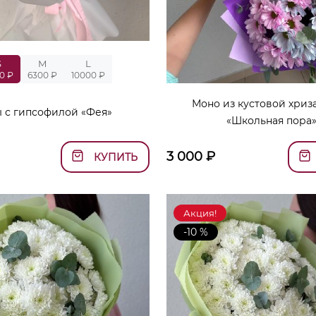
S
M
L
0 ₽
6300 ₽
10000 ₽
Моно из кустовой хриз
ы с гипсофилой «Фея»
«Школьная пора
3 000
₽
КУПИТЬ
Акция!
-10 %