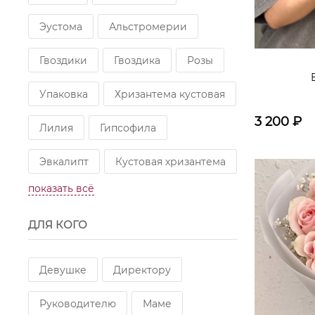
Эустома
Альстромерии
Гвоздики
Гвоздика
Розы
Упаковка
Хризантема кустовая
3 200
₽
Лилия
Гипсофила
Эвкалипт
Кустовая хризантема
показать всё
Кустовая роза
Гортензия
ДЛЯ КОГО
Гербера
Танацетум
Кустовые розы
Гортензии
Девушке
Директору
Альстромерия
Гербера мини
Руководителю
Маме