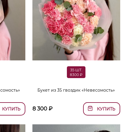
35 ШТ.
8300 ₽
есомость»
Букет из 35 гвоздик «Невесомость»
8 300
₽
КУПИТЬ
КУПИТЬ