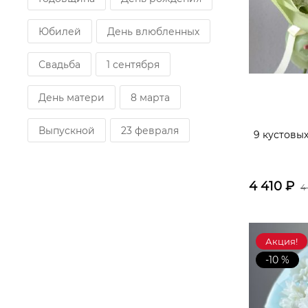
Юбилей
День влюбленных
Свадьба
1 сентября
День матери
8 марта
Выпускной
23 февраля
9 кустовы
4 410
₽
4
Акция!
-10 %