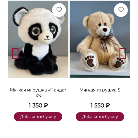
ара
Мягкая игрушка «Панда»
Мягкая игрушка S
XS
1 350
₽
1 550
₽
Добавить к букету
Добавить к букету