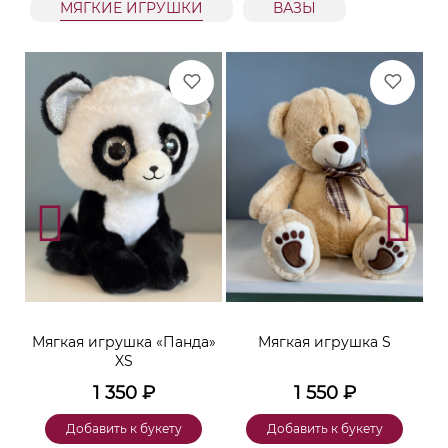
МЯГКИЕ ИГРУШКИ
ВАЗЫ
ара
Мягкая игрушка «Панда»
Мягкая игрушка S
XS
1 350
₽
1 550
₽
Добавить к букету
Добавить к букету