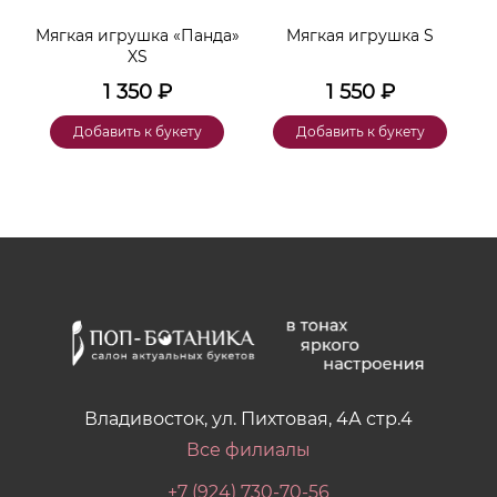
ара
Мягкая игрушка «Панда»
Мягкая игрушка S
XS
1 350
₽
1 550
₽
Добавить к букету
Добавить к букету
Владивосток, ул. Пихтовая, 4А стр.4
Все филиалы
+7 (924) 730-70-56