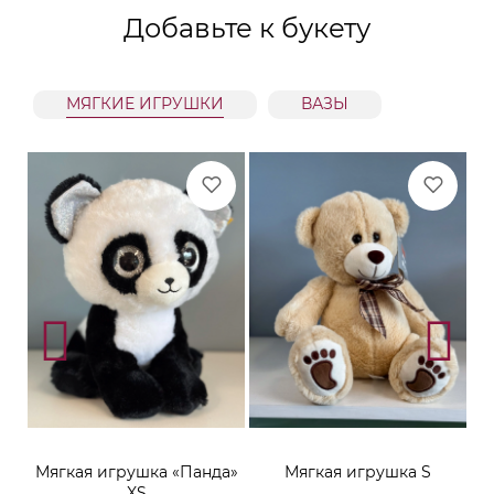
Добавьте к букету
МЯГКИЕ ИГРУШКИ
ВАЗЫ
ара
Мягкая игрушка «Панда»
Мягкая игрушка S
XS