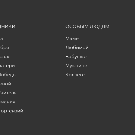
ДНИКИ
ОСОБЫМ ЛЮДЯМ
та
Маме
ября
Любимой
враля
Бабушке
матери
Мужчине
Победы
Коллеге
кной
Учителя
мания
гортензий