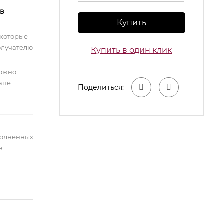
 в
Купить
 которые
олучателю
Купить в один клик
можно
тапе
Поделиться:
полненных
е