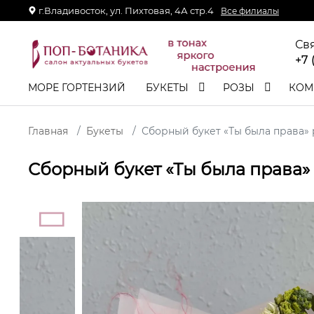
г.Владивосток, ул. Пихтовая, 4А стр.4
Все филиалы
Св
+7 
МОРЕ ГОРТЕНЗИЙ
БУКЕТЫ
РОЗЫ
КОМ
Главная
Букеты
Сборный букет «Ты была права» 
Сборный букет «Ты была права»