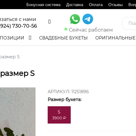
Бонусная система
Доставка
Оплата
Отзывы
Воп
язаться с нами
(924) 730-70-56
Сейчас работаем
ПОЗИЦИИ
СВАДЕБНЫЕ БУКЕТЫ
ОРИГИНАЛЬНЫЕ
размер S
 размер S
АРТИКУЛ:
11251896
Размер букета:
S
3900 ₽