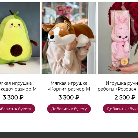
гкая игрушка
Мягкая игрушка
Игрушка руч
окадо» размер М
«Корги» размер М
работы «Розовая 
3 300
₽
3 300
₽
2 500
₽
бавить к букету
Добавить к букету
Добавить к бук