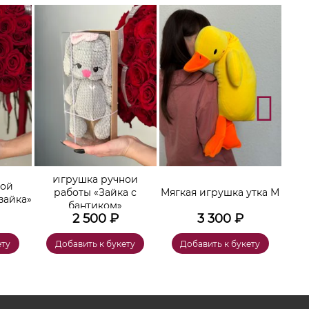
Игрушка ручной
ной
работы «Зайка с
Мягкая игрушка утка М
зайка»
бантиком»
2 500
₽
3 300
₽
ету
Добавить к букету
Добавить к букету