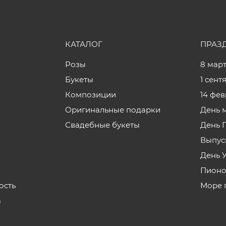
КАТАЛОГ
ПРАЗ
Розы
8 мар
Букеты
1 сент
Композиции
14 фе
Оригинальные подарки
День 
Свадебные букеты
День 
Выпус
День 
Пионо
ость
Море 
а
з