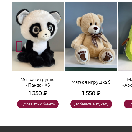
а
Мягкая игрушка
Мя
Мягкая игрушка S
«Панда» XS
«Ав
1 350
₽
1 550
₽
у
Добавить к букету
Добавить к букету
До