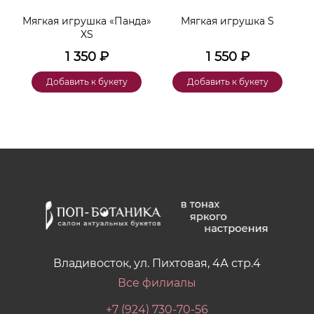
ара
Мягкая игрушка «Панда»
Мягкая игрушка S
XS
1 350
₽
1 550
₽
Добавить к букету
Добавить к букету
Владивосток, ул. Пихтовая, 4А стр.4
Все филиалы
+7 (924) 730-70-56